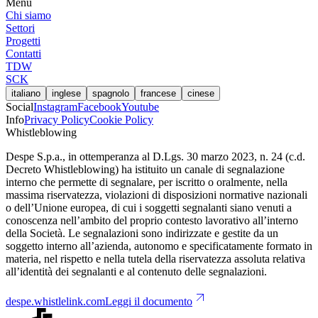
Menu
Chi siamo
Settori
Progetti
Contatti
TDW
SCK
italiano
inglese
spagnolo
francese
cinese
Social
Instagram
Facebook
Youtube
Info
Privacy Policy
Cookie Policy
Whistleblowing
Despe S.p.a., in ottemperanza al D.Lgs. 30 marzo 2023, n. 24 (c.d.
Decreto Whistleblowing) ha istituito un canale di segnalazione
interno che permette di segnalare, per iscritto o oralmente, nella
massima riservatezza, violazioni di disposizioni normative nazionali
o dell’Unione europea, di cui i soggetti segnalanti siano venuti a
conoscenza nell’ambito del proprio contesto lavorativo all’interno
della Società. Le segnalazioni sono indirizzate e gestite da un
soggetto interno all’azienda, autonomo e specificatamente formato in
materia, nel rispetto e nella tutela della riservatezza assoluta relativa
all’identità dei segnalanti e al contenuto delle segnalazioni.
despe.whistlelink.com
Leggi il documento