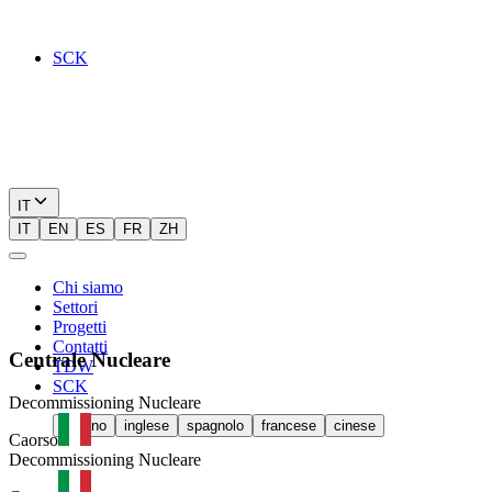
SCK
IT
IT
EN
ES
FR
ZH
Chi siamo
Settori
Progetti
Contatti
Centrale
Nucleare
TDW
SCK
Decommissioning Nucleare
italiano
inglese
spagnolo
francese
cinese
Caorso
Decommissioning Nucleare