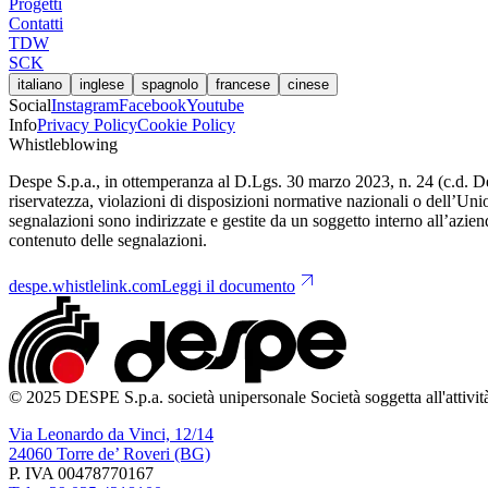
Progetti
Contatti
TDW
SCK
italiano
inglese
spagnolo
francese
cinese
Social
Instagram
Facebook
Youtube
Info
Privacy Policy
Cookie Policy
Whistleblowing
Despe S.p.a., in ottemperanza al D.Lgs. 30 marzo 2023, n. 24 (c.d. Dec
riservatezza, violazioni di disposizioni normative nazionali o dell’Uni
segnalazioni sono indirizzate e gestite da un soggetto interno all’aziend
contenuto delle segnalazioni.
despe.whistlelink.com
Leggi il documento
© 2025 DESPE S.p.a. società unipersonale Società soggetta all'attivit
Via Leonardo da Vinci, 12/14
24060 Torre de’ Roveri (BG)
P. IVA 00478770167