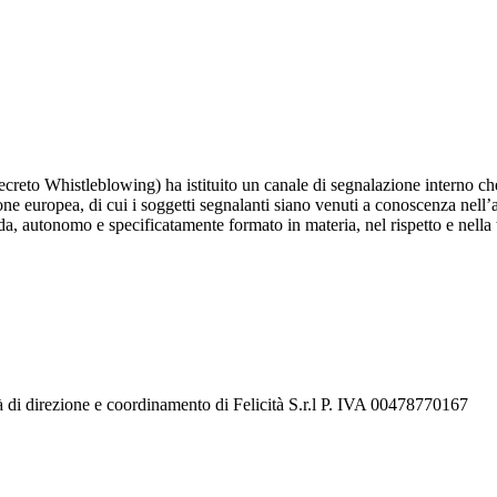
reto Whistleblowing) ha istituito un canale di segnalazione interno che
one europea, di cui i soggetti segnalanti siano venuti a conoscenza nell’
a, autonomo e specificatamente formato in materia, nel rispetto e nella tut
à di direzione e coordinamento di Felicità S.r.l P. IVA 00478770167