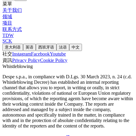
菜單
关于我们
领域
项目
联系方式
TDW
SCK
意大利语
英语
西班牙语
法语
中文
社交
Instagram
Facebook
Youtube
資訊
Privacy Policy
Cookie Policy
Whistleblowing
Despe s.p.a., in compliance with D.Lgs. 30 March 2023, n. 24 (c.d.
Whistleblowing Decree) has established an internal reporting
channel that allows you to report, in writing or orally, in strict
confidentiality, violations of national or European Union regulatory
provisions, of which the reporting agents have become aware within
their working context inside the Company. The reports are
addressed and managed by a subject inside the company,
autonomous and specifically trained in the matter, in compliance
with and in the protection of absolute confidentiality relating to the
identity of the reporters and the content of the reports.