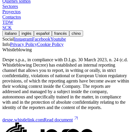
Quiénes somos
Sectores
Proyectos
Contactos
TDW
SCK
italiano
inglés
español
francés
chino
Social
Instagram
Facebook
Youtube
Info
Privacy Policy
Cookie Policy
Whistleblowing
Despe s.p.a., in compliance with D.Lgs. 30 March 2023, n. 24 (c.d.
Whistleblowing Decree) has established an internal reporting
channel that allows you to report, in writing or orally, in strict
confidentiality, violations of national or European Union regulatory
provisions, of which the reporting agents have become aware within
their working context inside the Company. The reports are
addressed and managed by a subject inside the company,
autonomous and specifically trained in the matter, in compliance
with and in the protection of absolute confidentiality relating to the
identity of the reporters and the content of the reports.
despe.whistlelink.com
Read document