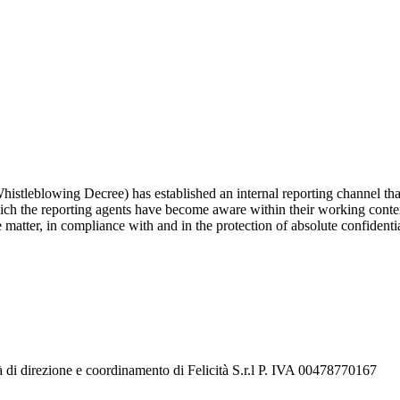
tleblowing Decree) has established an internal reporting channel that all
which the reporting agents have become aware within their working con
atter, in compliance with and in the protection of absolute confidentiali
à di direzione e coordinamento di Felicità S.r.l P. IVA 00478770167