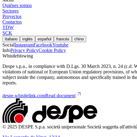
Quiénes somos
Sectores
Proyectos
Contactos
TDW
SCK
italiano
inglés
español
francés
chino
Social
Instagram
Facebook
Youtube
Info
Privacy Policy
Cookie Policy
Whistleblowing
Despe s.p.a., in compliance with D.Lgs. 30 March 2023, n. 24 (c.d. Whis
violations of national or European Union regulatory provisions, of 
subject inside the company, autonomous and specifically trained in the m
reports.
despe.whistlelink.com
Read document
© 2025 DESPE S.p.a. società unipersonale Società soggetta all'attivit