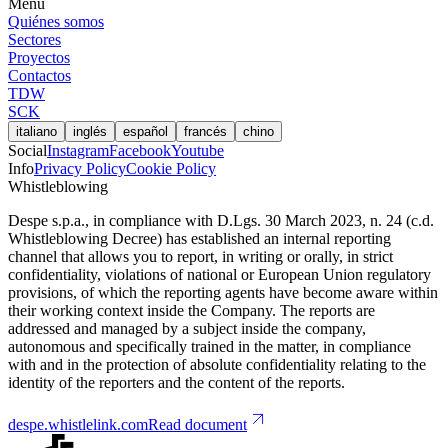
Menú
Quiénes somos
Sectores
Proyectos
Contactos
TDW
SCK
italiano
inglés
español
francés
chino
Social
Instagram
Facebook
Youtube
Info
Privacy Policy
Cookie Policy
Whistleblowing
Despe s.p.a., in compliance with D.Lgs. 30 March 2023, n. 24 (c.d.
Whistleblowing Decree) has established an internal reporting
channel that allows you to report, in writing or orally, in strict
confidentiality, violations of national or European Union regulatory
provisions, of which the reporting agents have become aware within
their working context inside the Company. The reports are
addressed and managed by a subject inside the company,
autonomous and specifically trained in the matter, in compliance
with and in the protection of absolute confidentiality relating to the
identity of the reporters and the content of the reports.
despe.whistlelink.com
Read document